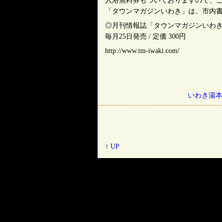
入浴無料券もついておりますので、
「タウンマガジンいわき」は、市内書
◎月刊情報誌「タウンマガジンいわ
毎月25日発売 / 定価 300円
http://www.tm-iwaki.com/
いわき湯本
↑
UP