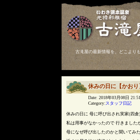
古滝屋の最新情報を、どこよりも
休みの日に【かおり
Date: 2018年03月08日 21:5
Category:
スタッフ日記
休みの日に 母に呼び出され実家(四倉
私は用事がなかったので 行きました
母になぜ呼び出したのかと聞いてみ