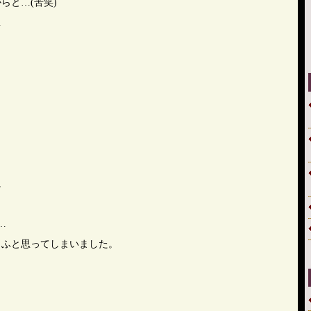
らと…(苦笑)
…
に
。
…
、ふと思ってしまいました。