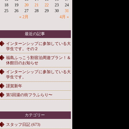
18
19
20
21
22
23
24
25
26
27
28
29
30
31
« 2月
4月 »
最近の記事
インターンシップに参加している大
学生です。その２
福島ふっこう割宿泊周遊プラン！＆
休館日のお知らせ
インターンシップに参加している大
学生です。
謹賀新年
第5回湯の街フラふらり〜
カテゴリー
スタッフ日記 (673)