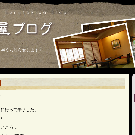
早くお知らせします♪
】
1
)に行って来ました。
が…
たところ…